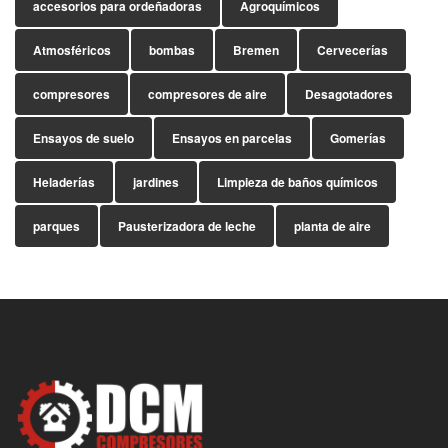
accesorios para ordeñadoras
Agroquímicos
Atmosféricos
bombas
Bremen
Cervecerías
compresores
compresores de aire
Desagotadores
Ensayos de suelo
Ensayos en parcelas
Gomerías
Heladerías
jardines
Limpieza de baños químicos
parques
Pausterizadora de leche
planta de aire