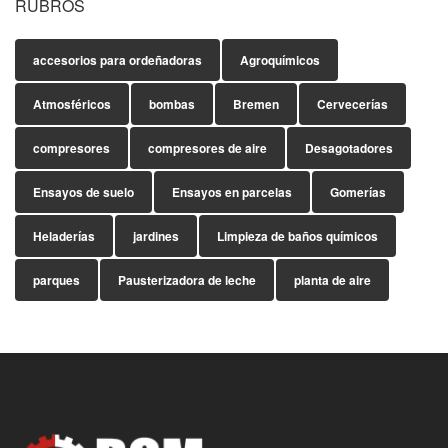
RUBROS
accesorios para ordeñadoras
Agroquímicos
Atmosféricos
bombas
Bremen
Cervecerías
compresores
compresores de aire
Desagotadores
Ensayos de suelo
Ensayos en parcelas
Gomerías
Heladerías
jardines
Limpieza de baños químicos
parques
Pausterizadora de leche
planta de aire