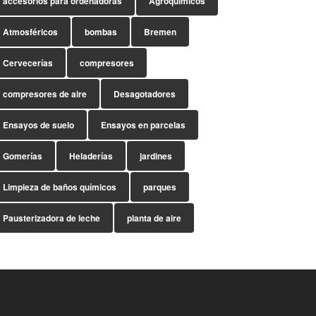
accesorios para ordeñadoras
Agroquímicos
Atmosféricos
bombas
Bremen
Cervecerías
compresores
compresores de aire
Desagotadores
Ensayos de suelo
Ensayos en parcelas
Gomerías
Heladerías
jardines
Limpieza de baños químicos
parques
Pausterizadora de leche
planta de aire