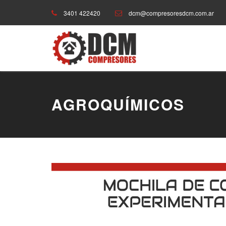
3401 422420
dcm@compresoresdcm.com.ar
AGROQUÍMICOS