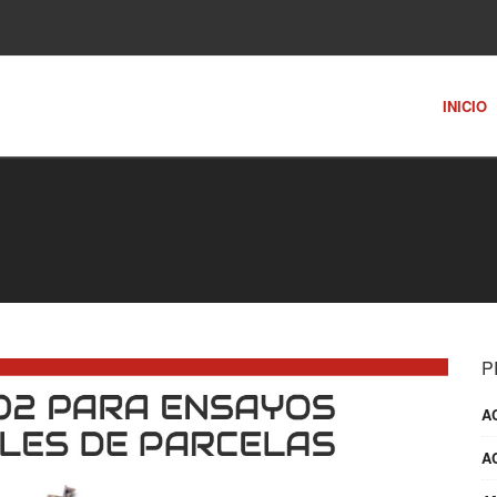
INICIO
P
A
A