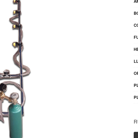
A
B
C
F
H
L
O
P
P
R