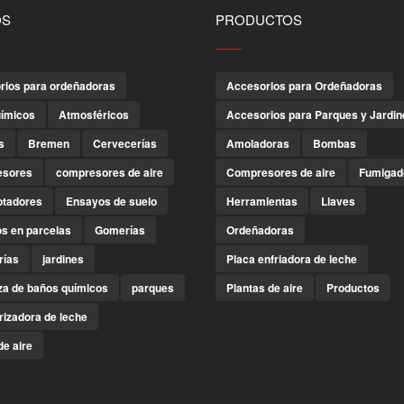
OS
PRODUCTOS
rios para ordeñadoras
Accesorios para Ordeñadoras
ímicos
Atmosféricos
Accesorios para Parques y Jardin
s
Bremen
Cervecerías
Amoladoras
Bombas
esores
compresores de aire
Compresores de aire
Fumigad
tadores
Ensayos de suelo
Herramientas
Llaves
s en parcelas
Gomerías
Ordeñadoras
rías
jardines
Placa enfriadora de leche
za de baños químicos
parques
Plantas de aire
Productos
rizadora de leche
de aire