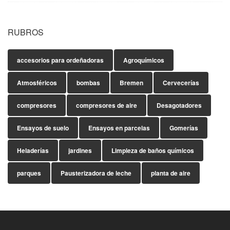
RUBROS
accesorios para ordeñadoras
Agroquímicos
Atmosféricos
bombas
Bremen
Cervecerías
compresores
compresores de aire
Desagotadores
Ensayos de suelo
Ensayos en parcelas
Gomerías
Heladerías
jardines
Limpieza de baños químicos
parques
Pausterizadora de leche
planta de aire