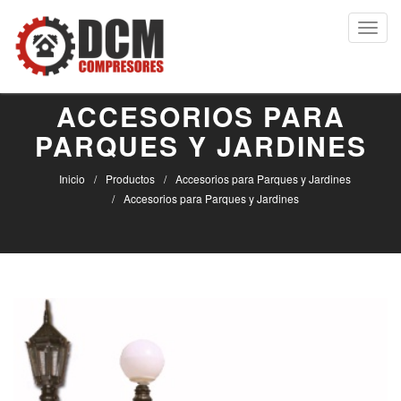
Toggl
navig
ACCESORIOS PARA
PARQUES Y JARDINES
Inicio
Productos
Accesorios para Parques y Jardines
Accesorios para Parques y Jardines