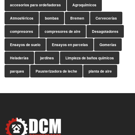
accesorios para ordeñadoras
Agroquímicos
Atmosféricos
bombas
Bremen
Cervecerías
compresores
compresores de aire
Desagotadores
Ensayos de suelo
Ensayos en parcelas
Gomerías
Heladerías
jardines
Limpieza de baños químicos
parques
Pausterizadora de leche
planta de aire